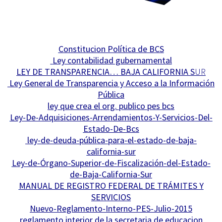
Constitucion Política de BCS
Ley contabilidad gubernamental
LEY DE TRANSPARENCIA… BAJA CALIFORNIA S
UR
Ley General de Transparencia y Acceso a la Información
Pública
ley que crea el org. publico pes bcs
Ley-De-Adquisiciones-Arrendamientos-Y-Servicios-Del-
Estado-De-Bcs
ley-de-deuda-pública-para-el-estado-de-baja-
california-sur
Ley-de-Órgano-Superior-de-Fiscalización-del-Estado-
de-Baja-California-Sur
MANUAL DE REGISTRO FEDERAL DE TRÁMITES Y
SERVICIOS
Nuevo-Reglamento-Interno-PES-Julio-2015
reglamento interior de la secretaria de educacion